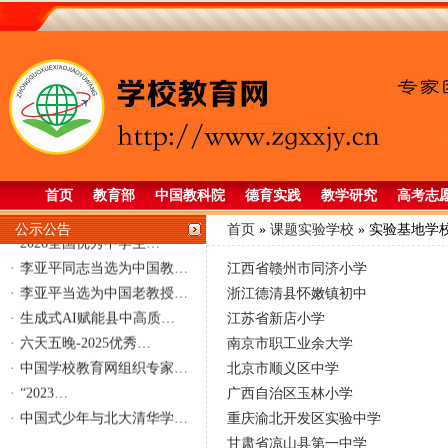
首页
教育部
中国教科院
德育实践
教学研究
高考志
公示公告
首页
»
课题实验学校
»
实验基地学
·
2026全国优秀中学生…
·
李亚平同志当选为中国教…
江西省赣州市同济小学
·
李亚平当选为中国老教授…
浙江德清县怀嫩镇初中
·
生成式AI赋能县中高质…
江苏省新店小学
·
六天五晚-2025优秀…
南京市职工业余大学
·
中国学校教育网组织专家…
北京市顺义区中学
·
“2023…
广西自治区玉林小学
·
中国式少年与北大清华学…
重庆渝北开发区实验中学
甘肃省凉山县第一中学