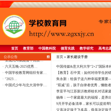
·
2026全国优秀中学生…
·
李亚平同志当选为中国教…
首页
教育部
中国教科院
德育实践
教学研究
高考志
·
李亚平当选为中国老教授…
公示公告
首页
»
家长建设手册
·
生成式AI赋能县中高质…
·
六天五晚-2025优秀…
中国传媒&意大利大学“2+2”国际本
·
中国学校教育网组织专家…
【教育】石中英：如何对待学生的
·
“2023…
朱永新：给孩子这六种幸福更重要
·
中国式少年与北大清华学…
“双减”后，孩子自律者优秀，懒散
李亚平与江苏新沂教师校长对话家
杨绛：一个家庭最大的福报，是养
9月开学必备清单，家长可以提前帮
父亲决定孩子飞多高，母亲决定孩